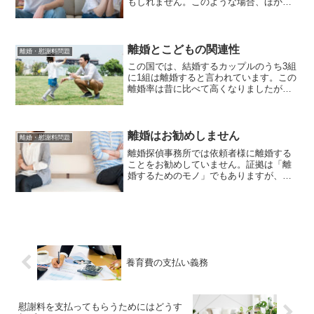
もしれません。このような場合、ほかの
異性に走るケースがあります。男女関係
が悪くなった場合、直ちに浮気に走るわ
けではありません。通常は、相手に対し
て不満を漏らすことが多い...
離婚とこどもの関連性
離婚・慰謝料問題
この国では、結婚するカップルのうち3組
に1組は離婚すると言われています。この
離婚率は昔に比べて高くなりましたが、
最近はそこまで離婚の割合が増えていま
せん。おおむね3分の1でとどまっている
と言えるでしょう。このように離婚する
原因は様々ですが、...
離婚はお勧めしません
離婚・慰謝料問題
離婚探偵事務所では依頼者様に離婚する
ことをお勧めしていません。証拠は「離
婚するためのモノ」でもありますが、私
共は「相手に対する反撃の材料として備
えておくモノ」と考えます。浮気をして
いる人は伴侶に性格の不一致を理由に離
婚を迫ってくるものなので...
養育費の支払い義務
慰謝料を支払ってもらうためにはどうす